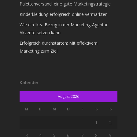
Palettenversand: eine gute Marketingstrategie
Kinderkleidung erfolgreich online vermarkten
Wie ein Ikea Bezug in der Marketing-Agentur
Akzente setzen kann
Erfolgreich durchstarten: Mit effektivem
Marketing zum Ziel
Kalender
August 2026
M
D
M
D
F
S
S
1
2
3
4
5
6
7
8
9